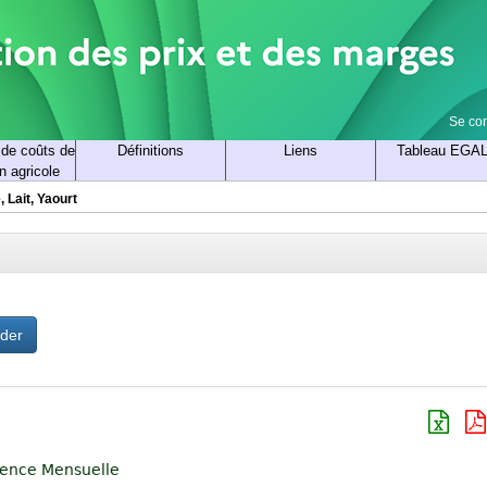
Se co
 de coûts de
Définitions
Liens
Tableau EGA
n agricole
 Lait, Yaourt
ider