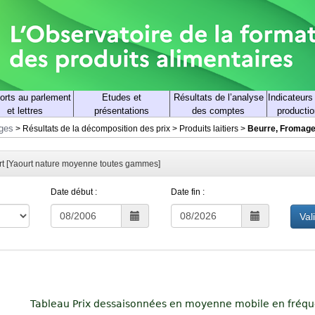
orts au parlement
Etudes et
Résultats de l’analyse
Indicateurs
et lettres
présentations
des comptes
productio
rges
>
Résultats de la décomposition des prix
>
Produits laitiers
>
Beurre, Fromage,
ort [Yaourt nature moyenne toutes gammes]
Date début :
Date fin :
Val