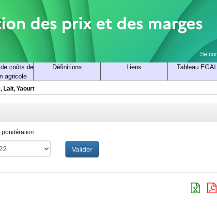
Se co
 de coûts de
Définitions
Liens
Tableau EGA
n agricole
 Lait, Yaourt
 pondération :
Valider