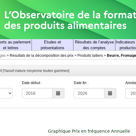
orts au parlement
Etudes et
Résultats de l’analyse
Indicateurs
et lettres
présentations
des comptes
productio
rges
>
Résultats de la décomposition des prix
>
Produits laitiers
>
Beurre, Fromage,
ort [Yaourt nature moyenne toutes gammes]
Date début :
Date fin :
Année