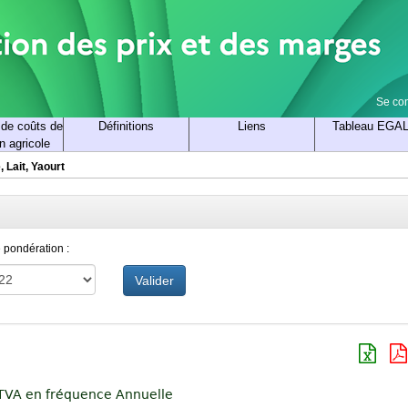
Se co
 de coûts de
Définitions
Liens
Tableau EGA
n agricole
 Lait, Yaourt
 pondération :
Valider