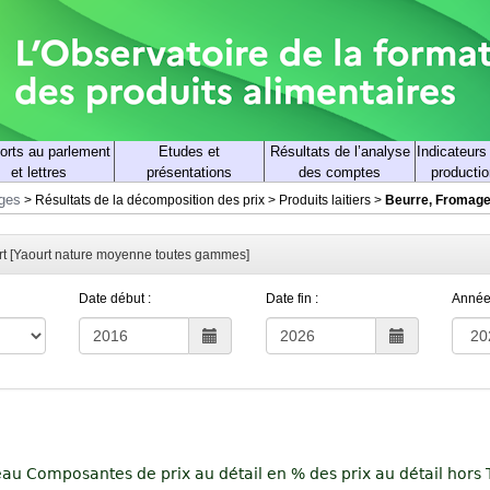
orts au parlement
Etudes et
Résultats de l’analyse
Indicateurs
et lettres
présentations
des comptes
productio
rges
>
Résultats de la décomposition des prix
>
Produits laitiers
>
Beurre, Fromage,
ort [Yaourt nature moyenne toutes gammes]
Date début :
Date fin :
Année