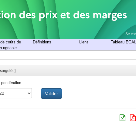
Se co
 de coûts de
Définitions
Liens
Tableau EGA
n agricole
 surgelée]
 pondération :
Valider