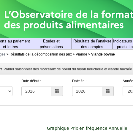
orts au parlement
Etudes et
Résultats de l’analyse
Indicateurs
et lettres
présentations
des comptes
productio
rges
>
Résultats de la décomposition des prix
>
Viande
>
Viande bovine
ort [Panier saisonnier des morceaux de boeuf du rayon boucherie et viande hachée
Date début :
Date fin :
Année