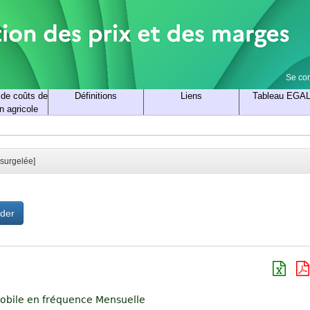
Se co
 de coûts de
Définitions
Liens
Tableau EGA
n agricole
 surgelée]
ider