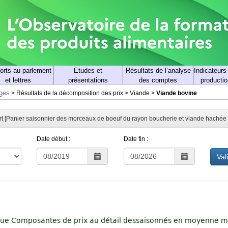
orts au parlement
Etudes et
Résultats de l’analyse
Indicateurs
et lettres
présentations
des comptes
productio
rges
>
Résultats de la décomposition des prix
>
Viande
>
Viande bovine
ort [Panier saisonnier des morceaux de boeuf du rayon boucherie et viande hachée
Date début :
Date fin :
Val