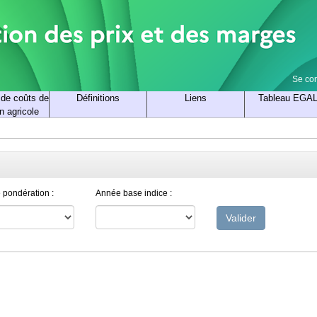
Se co
 de coûts de
Définitions
Liens
Tableau EGA
n agricole
 pondération :
Année base indice :
Valider