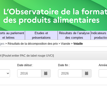
orts au parlement
Etudes et
Résultats de l’analyse
Indicateurs
et lettres
présentations
des comptes
productio
rges
>
Résultats de la décomposition des prix
>
Viande
>
Volaille
rt [Poulet entier PAC de label rouge UVCI]
Date début :
Date fin :
Année