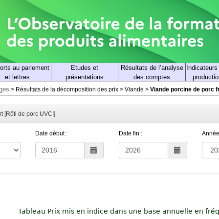
orts au parlement
Etudes et
Résultats de l’analyse
Indicateurs
et lettres
présentations
des comptes
productio
rges
>
Résultats de la décomposition des prix
>
Viande
>
Viande porcine de porc f
rt [Rôti de porc UVCI]
Date début :
Date fin :
Année