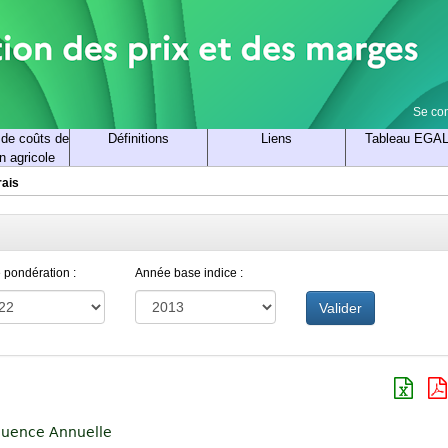
Se co
 de coûts de
Définitions
Liens
Tableau EGA
n agricole
rais
 pondération :
Année base indice :
Valider