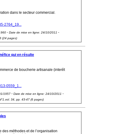
ation dans le secteur commercial.
35-2764_19...
-
-
1960
Date de mise en ligne:
24/10/2011
8 (24 pages)
éfice qui en résulte
commerce de boucherie artisanale (interêt
013-0559_1...
-
-
01/1957
Date de mise en ligne:
24/10/2011
N°1.vol. 34, pp. 43-47 (6 pages)
oles
re des méthodes et de l’organisation