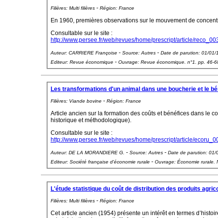
-
Filières:
Multi filières
Région:
France
En 1960, premières observations sur le mouvement de concentr
Consultable sur le site :
http://www.persee.fr/web/revues/home/prescript/article/reco_00
-
-
Auteur:
CARRIERE Françoise
Source:
Autres
Date de parution:
01/01/
-
Editeur:
Revue économique
Ouvrage:
Revue économique. n°1. pp. 46-6
Les transformations d'un animal dans une boucherie et le bén
-
Filières:
Viande bovine
Région:
France
Article ancien sur la formation des coûts et bénéfices dans le 
historique et méthodologique).
Consultable sur le site :
http://www.persee.fr/web/revues/home/prescript/article/ecoru_0
-
-
Auteur:
DE LA MORANDIERE G.
Source:
Autres
Date de parution:
01/
-
Editeur:
Société française d'économie rurale
Ouvrage:
Économie rurale. 
L'étude statistique du coût de distribution des produits agric
-
Filières:
Multi filières
Région:
France
Cet article ancien (1954) présente un intérêt en termes d’histoi