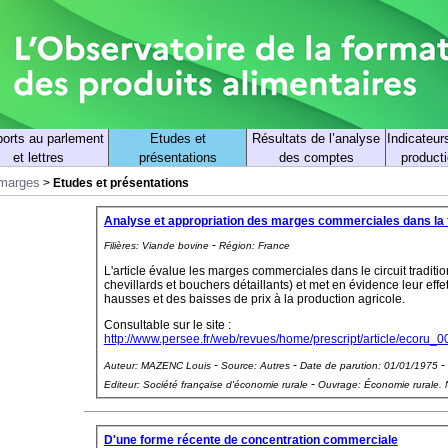
orts au parlement
Etudes et
Résultats de l’analyse
Indicateur
et lettres
présentations
des comptes
producti
 marges
>
Etudes et présentations
Analyse et appropriation des marges commerciales dans la fi
-
Filières:
Viande bovine
Région:
France
L'article évalue les marges commerciales dans le circuit traditionn
chevillards et bouchers détaillants) et met en évidence leur eff
hausses et des baisses de prix à la production agricole.
Consultable sur le site :
http://www.persee.fr/web/revues/home/prescript/article/ecoru_0
-
-
-
Auteur:
MAZENC Louis
Source:
Autres
Date de parution:
01/01/1975
-
Editeur:
Société française d'économie rurale
Ouvrage:
Économie rurale. 
D'une forme récente de concentration commerciale