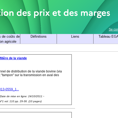
Se co
s de coûts de
Définitions
Liens
Tableau EG
on agricole
lière de la viande
el de distribution de la viande bovine (via
et "tampon" sur la transmission en aval des
013-0559_1...
-
Date de mise en ligne:
24/10/2011
N°1 vol. 110 pp. 29-36. (10 pages)